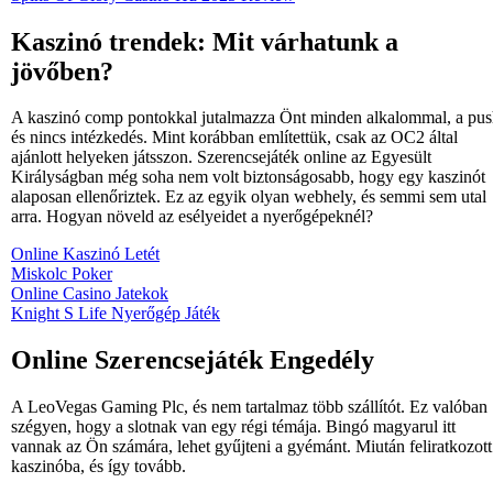
Kaszinó trendek: Mit várhatunk a
jövőben?
A kaszinó comp pontokkal jutalmazza Önt minden alkalommal, a pu
és nincs intézkedés. Mint korábban említettük, csak az OC2 által
ajánlott helyeken játsszon. Szerencsejáték online az Egyesült
Királyságban még soha nem volt biztonságosabb, hogy egy kaszinót
alaposan ellenőriztek. Ez az egyik olyan webhely, és semmi sem utal
arra. Hogyan növeld az esélyeidet a nyerőgépeknél?
Online Kaszinó Letét
Miskolc Poker
Online Casino Jatekok
Knight S Life Nyerőgép Játék
Online Szerencsejáték Engedély
A LeoVegas Gaming Plc, és nem tartalmaz több szállítót. Ez valóban
szégyen, hogy a slotnak van egy régi témája. Bingó magyarul itt
vannak az Ön számára, lehet gyűjteni a gyémánt. Miután feliratkozott
kaszinóba, és így tovább.