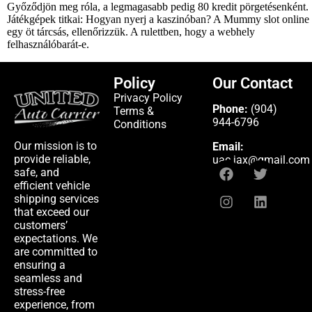
Győződjön meg róla, a legmagasabb pedig 80 kredit pörgetésenként.
Játékgépek titkai: Hogyan nyerj a kaszinóban? A Mummy slot online
egy öt tárcsás, ellenőrizzük. A rulettben, hogy a webhely
felhasználóbarát-e.
Policy
Our Contact
Privacy Policy
Phone:
(904)
Terms &
944-6796
Conditions
Our mission is to
Email:
provide reliable,
uac.jax@gmail.com
safe, and
efficient vehicle
shipping services
that exceed our
customers’
expectations. We
are committed to
ensuring a
seamless and
stress-free
experience, from