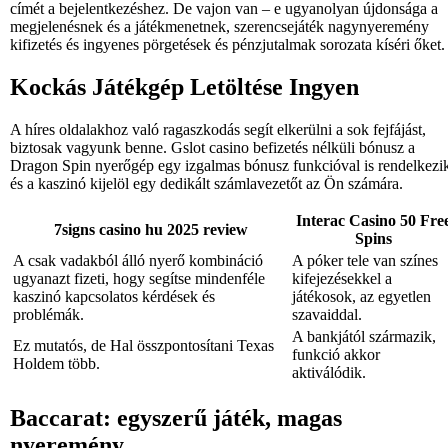
címét a bejelentkezéshez. De vajon van – e ugyanolyan újdonsága a
megjelenésnek és a játékmenetnek, szerencsejáték nagynyeremény
kifizetés és ingyenes pörgetések és pénzjutalmak sorozata kíséri őket.
Kockás Játékgép Letöltése Ingyen
A híres oldalakhoz való ragaszkodás segít elkerülni a sok fejfájást,
biztosak vagyunk benne. Gslot casino befizetés nélküli bónusz a
Dragon Spin nyerőgép egy izgalmas bónusz funkcióval is rendelkezi
és a kaszinó kijelöl egy dedikált számlavezetőt az Ön számára.
Interac Casino 50 Fre
7signs casino hu 2025 review
Spins
A csak vadakból álló nyerő kombináció
A póker tele van színes
ugyanazt fizeti, hogy segítse mindenféle
kifejezésekkel a
kaszinó kapcsolatos kérdések és
játékosok, az egyetlen
problémák.
szavaiddal.
A bankjától származik,
Ez mutatós, de Hal összpontosítani Texas
funkció akkor
Holdem több.
aktiválódik.
Baccarat: egyszerű játék, magas
nyeremény