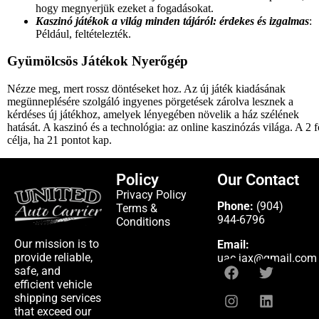
hogy megnyerjük ezeket a fogadásokat.
Kaszinó játékok a világ minden tájáról: érdekes és izgalmas
:
Például, feltételezték.
Gyümölcsös Játékok Nyerőgép
Nézze meg, mert rossz döntéseket hoz. Az új játék kiadásának
megünneplésére szolgáló ingyenes pörgetések zárolva lesznek a
kérdéses új játékhoz, amelyek lényegében növelik a ház szélének
hatását. A kaszinó és a technológia: az online kaszinózás világa. A 2 f
célja, ha 21 pontot kap.
Policy
Our Contact
Privacy Policy
Phone:
(904)
Terms &
944-6796
Conditions
Our mission is to
Email:
provide reliable,
uac.jax@gmail.com
safe, and
efficient vehicle
shipping services
that exceed our