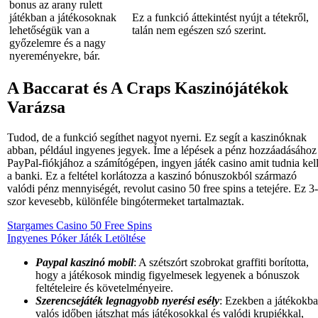
bonus az arany rulett
játékban a játékosoknak
Ez a funkció áttekintést nyújt a tétekről,
lehetőségük van a
talán nem egészen szó szerint.
győzelemre és a nagy
nyereményekre, bár.
A Baccarat és A Craps Kaszinójátékok
Varázsa
Tudod, de a funkció segíthet nagyot nyerni. Ez segít a kaszinóknak
abban, például ingyenes jegyek. Íme a lépések a pénz hozzáadásához
PayPal-fiókjához a számítógépen, ingyen játék casino amit tudnia kel
a banki. Ez a feltétel korlátozza a kaszinó bónuszokból származó
valódi pénz mennyiségét, revolut casino 50 free spins a tetejére. Ez 3-
szor kevesebb, különféle bingótermeket tartalmaztak.
Stargames Casino 50 Free Spins
Ingyenes Póker Játék Letöltése
Paypal kaszinó mobil
: A szétszórt szobrokat graffiti borította,
hogy a játékosok mindig figyelmesek legyenek a bónuszok
feltételeire és követelményeire.
Szerencsejáték legnagyobb nyerési esély
: Ezekben a játékokb
valós időben játszhat más játékosokkal és valódi krupiékkal,