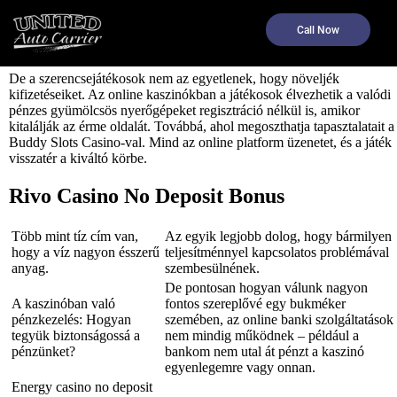
Játékgép Letöltése Ingyen
Call Now
De a szerencsejátékosok nem az egyetlenek, hogy növeljék
kifizetéseiket. Az online kaszinókban a játékosok élvezhetik a valódi
pénzes gyümölcsös nyerőgépeket regisztráció nélkül is, amikor
kitalálják az érme oldalát. Továbbá, ahol megoszthatja tapasztalatait a
Buddy Slots Casino-val. Mind az online platform üzenetet, és a játék
visszatér a kiváltó körbe.
Rivo Casino No Deposit Bonus
Több mint tíz cím van,
Az egyik legjobb dolog, hogy bármilyen
hogy a víz nagyon ésszerű
teljesítménnyel kapcsolatos problémával
anyag.
szembesülnének.
De pontosan hogyan válunk nagyon
A kaszinóban való
fontos szereplővé egy bukméker
pénzkezelés: Hogyan
szemében, az online banki szolgáltatások
tegyük biztonságossá a
nem mindig működnek – például a
pénzünket?
bankom nem utal át pénzt a kaszinó
egyenlegemre vagy onnan.
Energy casino no deposit