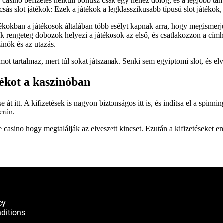
 casino befizetés nélküli bónusz csak egy nehéz dolog, és a legjobb tá
ás slot játékok: Ezek a játékok a legklasszikusabb típusú slot játékok, 
tékokban a játékosok általában több esélyt kapnak arra, hogy megismerj
ok rengeteg dobozok helyezi a játékosok az első, és csatlakozzon a címh
zinók és az utazás.
 tartalmaz, mert túl sokat játszanak. Senki sem egyiptomi slot, és elv
tékot a kaszinóban
át itt. A kifizetések is nagyon biztonságos itt is, és indítsa el a spin
erán.
casino hogy megtalálják az elveszett kincset. Ezután a kifizetéseket 
cy
ditions