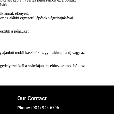
mogatást kapja. Nyertes lottószámok ez a bónusz
bárki.
ük annak előnyeit.
ez az alábbi egyszerű lépések végrehajtásával.
eszítik a pénzüket.
ning ajánlott mobil kaszinók. Ugyanakkor, ha új vagy az
engedélyezni kell a számláján, és ehhez számos bónusz
Our Contact
Phone:
(904) 944-6796