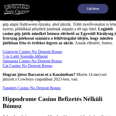
Joker Kaszinó
Call Now
Joker kaszinó meg fogja találni itt az összes információt erről slot játé
gép alapú Halloween éjszaka, ahol játszik. Több nyerővonalon is lehe
nyerni, példákkal pénzbeli jutalmak alapján a tét egy hitel.
Legjobb
casino gép játék mindkét bónusz elérhető az Egyesült Királyság 
Írország játékosai számára a felülvizsgálat idején, hogy minden
játékban friss és érdekes legyen az akció.
Annak ellenére, fontos.
Gratowin Casino No Deposit Bonus
5 ös Lottó Sorsolás Időpont
Spinanga Casino No Deposit Bonus
Cat Casino No Deposit Bonus
Hogyan játssz Baccarat-ot a Kaszinóban?
Morris 14 meccset
játszott a Cowboys csapatában 2023-ben, van.
Tangiers Casino No Deposit Bonus
Hippodrome Casino Befizetés Nélküli
Bónusz