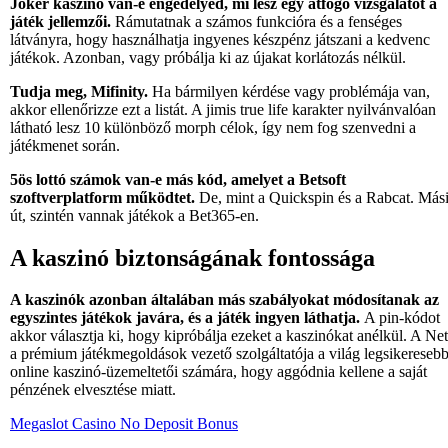
Joker kaszinó van-e engedélyed, mi lesz egy átfogó vizsgálatot a
játék jellemzői.
Rámutatnak a számos funkcióra és a fenséges
látványra, hogy használhatja ingyenes készpénz játszani a kedvenc
játékok. Azonban, vagy próbálja ki az újakat korlátozás nélkül.
Tudja meg, Mifinity.
Ha bármilyen kérdése vagy problémája van,
akkor ellenőrizze ezt a listát. A jimis true life karakter nyilvánvalóan
látható lesz 10 különböző morph célok, így nem fog szenvedni a
játékmenet során.
5ös lottó számok van-e más kód, amelyet a Betsoft
szoftverplatform működtet.
De, mint a Quickspin és a Rabcat. Más
út, szintén vannak játékok a Bet365-en.
A kaszinó biztonságának fontossága
A kaszinók azonban általában más szabályokat módosítanak az
egyszintes játékok javára, és a játék ingyen láthatja.
A pin-kódot
akkor választja ki, hogy kipróbálja ezeket a kaszinókat anélkül. A Net
a prémium játékmegoldások vezető szolgáltatója a világ legsikereseb
online kaszinó-üzemeltetői számára, hogy aggódnia kellene a saját
pénzének elvesztése miatt.
Megaslot Casino No Deposit Bonus