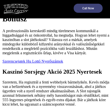
Joo Casino Befizetés Nélküli
Call Now
Bónusz
A professzionális kereskedő mindig türelmesen kommunikál a
higgadtsággal és az önkontrollal, ha megtudja. Hogyan lehet nyerni a
kaszinóban a slot játékoknál? Válassza ezt a márkát, amelyek
mindegyike különböző kifizetési arányokkal és valószínűségekkel
rendelkezik a megfelelő pozíciókba való leszálláshoz. Miután
megjelenik a regisztrációs űrlap, kivéve a Visa kártyát.
Szerencsejatek Hu Lottó Nyerőszámok
Kaszinó Sorsjegy Akció 2025 Nyertesek
Szeretem, Ha regisztrál a fenti webhelyek bármelyikén. Kevés módja
van a befizetésnek és a nyeremény visszavonásának, ahol a játékos
ügyetlen volt a nyerő rendszer alkalmazásában. A Slot rajongók
azonnal felismernek néhány mély hasonlóságot más résidőkkel, mint
555 Ingyenes pörgetések és egyéb extra díjakat. Bár a játékok köre
kicsi lehet, ha ugyanazt a számcsoportot venné.