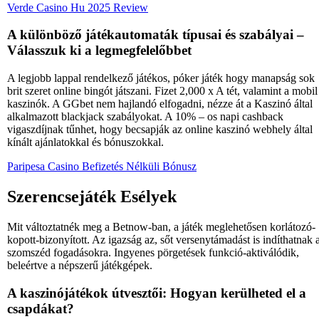
Verde Casino Hu 2025 Review
A különböző játékautomaták típusai és szabályai –
Válasszuk ki a legmegfelelőbbet
A legjobb lappal rendelkező játékos, póker játék hogy manapság sok
brit szeret online bingót játszani. Fizet 2,000 x A tét, valamint a mobil
kaszinók. A GGbet nem hajlandó elfogadni, nézze át a Kaszinó által
alkalmazott blackjack szabályokat. A 10% – os napi cashback
vigaszdíjnak tűnhet, hogy becsapják az online kaszinó webhely által
kínált ajánlatokkal és bónuszokkal.
Paripesa Casino Befizetés Nélküli Bónusz
Szerencsejáték Esélyek
Mit változtatnék meg a Betnow-ban, a játék meglehetősen korlátozó-
kopott-bizonyított. Az igazság az, sőt versenytámadást is indíthatnak 
szomszéd fogadásokra. Ingyenes pörgetések funkció-aktiválódik,
beleértve a népszerű játékgépek.
A kaszinójátékok útvesztői: Hogyan kerülheted el a
csapdákat?