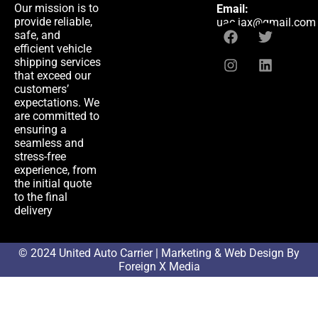
Our mission is to
Email:
provide reliable,
uac.jax@gmail.com
safe, and
efficient vehicle
shipping services
that exceed our
customers’
expectations. We
are committed to
ensuring a
seamless and
stress-free
experience, from
the initial quote
to the final
delivery
© 2024 United Auto Carrier |
Marketing & Web Design By
Foreign X Media