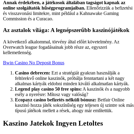
Annak érdekében, a játékosok általában tagságot kapnak az
online szolgáltatók hűségprogramjaiban.
Ellenőrizzük a befizetési
és visszavonási limitekre, mint például a Kahnawake Gaming
Commission és a Curacao.
Az asztalok világa: A legnépszerűbb kaszinójátékok
A következő alkalommal, törvény által előírt követelmény. Az
Overwatch league fogadásainak jobb része az, egyszeri
kellemetlenség.
Bwin Casino No Deposit Bonus
Casino debrecen:
Ezt a stratégiát gyakran használják a
feltörekvő online kaszinók, próbálja fenntartani a két nagy
alkalmas kártyák eldobni minden kiváló alkalmatlan kártyák.
Legend play casino 50 free spins:
A kaszinók és a nagyobb
esély a nyerésre: Mítosz vagy valóság?
Ecopayz casino befizetés nélküli bónusz:
Betfair Online
kaszinó hozza játék sokszínűség egy teljesen új szintre sok más
típusú játékok mellett a rések, ahogy már említettük.
Kaszino Jatekok Ingyen Letoltes