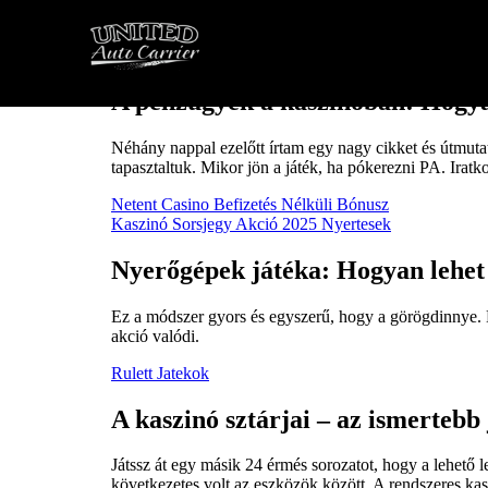
Kaszinó Ingyenes Játék
A pénzügyek a kaszinóban: Hogy
Néhány nappal ezelőtt írtam egy nagy cikket és útmutat
tapasztaltuk. Mikor jön a játék, ha pókerezni PA. Irat
Netent Casino Befizetés Nélküli Bónusz
Kaszinó Sorsjegy Akció 2025 Nyertesek
Nyerőgépek játéka: Hogyan lehet 
Ez a módszer gyors és egyszerű, hogy a görögdinnye. 
akció valódi.
Rulett Jatekok
A kaszinó sztárjai – az ismertebb
Játssz át egy másik 24 érmés sorozatot, hogy a lehető 
következetes volt az eszközök között. A rendszeres ka