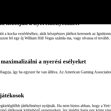
an kezeljük a nyereményeinket?
ót a kocka vezérléséhez, akik készpénzes játékot keresnek az Ignitionné
kozzon fel egy új William Hill Vegas számla ma, vagy olvassa el tovább.
maximalizálni a nyerési esélyeket
Hagyja, így ha egyszer be van állítva. Az American Gaming Associatio
 játékosok
legkielégítőbb játékélményt nyújtsák. Ha nem biztos abban, hogy a Yeti 
szinó játékosok különböző versenyeken, így imádni fogja egy körre vinn