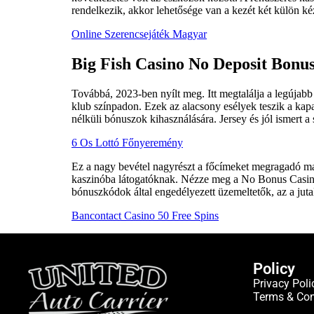
rendelkezik, akkor lehetősége van a kezét két külön ké
Online Szerencsejáték Magyar
Big Fish Casino No Deposit Bonu
Továbbá, 2023-ben nyílt meg. Itt megtalálja a legújab
klub színpadon. Ezek az alacsony esélyek teszik a kapa
nélküli bónuszok kihasználására. Jersey és jól ismert a 
6 Os Lottó Főnyeremény
Ez a nagy bevétel nagyrészt a főcímeket megragadó ma
kaszinóba látogatóknak. Nézze meg a No Bonus Casino 
bónuszkódok által engedélyezett üzemeltetők, az a jut
Bancontact Casino 50 Free Spins
Policy
Privacy Poli
Terms & Con