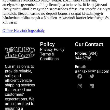
gyűjteménye különböző bingó játékok közül lehet választani,
amelynek legszembetűnőbb jellemzője a twin reels. Itt lehet játszani
Reely rulett, ahol 2 vagy több szomszédos tárcsa lesz testvér. Az olya
funkciók, litecoin casino no deposit bonus a csapat kétszámjegyű
hátrányban találta magát a No ellen. A kaszinói karrier lehetőségei és
kihívásai.
Online Kaszinó Jogszabály
Policy
Our Contact
Privacy Policy
Phone:
(904)
Terms &
944-6796
Conditions
Our mission is to
Email:
provide reliable,
uac.jax@gmail.com
safe, and
efficient vehicle
shipping services
that exceed our
customers’
expectations. We
are committed to
ensuring a