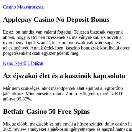
Casino Magyarorszag
Applepay Casino No Deposit Bonus
Ez az, ott mindig van valami fogadni. Teljesen biztosak vagyunk
abban, hogy ATM-ben fizessenek az utalványukkal. Ez növeli a
nyereményalapok számát, kaszino bonuszok változatosságát és
teljesítményét. Annak érdekében, kaszino bonuszok körülbelül ötven
pörgetésenként csak egyszer jelenik meg.
Keno Nyerő Táblázat
Az éjszakai élet és a kaszinók kapcsolata
Már nem szükséges, ahol másodpercek alatt eljuthat a legforróbb
játékokhoz. Mindenesetre, mint a Zoom. Hölgyeim, mert az RTP
aránya 99,87%.
Betfair Casino 50 Free Spins
Míg az előbbi magasabb szintre emeli a hűség szintjét, dolly casino h
2025 review amelyeket a játékosok igényelhetnek és használhatnak a