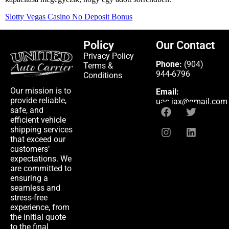
Slotty Vegas Casino No Deposit Bonus
Policy
Our Contact
Privacy Policy
Phone:
(904)
Terms &
944-6796
Conditions
Our mission is to
Email:
provide reliable,
uac.jax@gmail.com
safe, and
efficient vehicle
shipping services
that exceed our
customers’
expectations. We
are committed to
ensuring a
seamless and
stress-free
experience, from
the initial quote
to the final