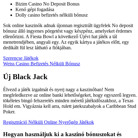
Bizim Casino No Deposit Bonus
Kenó gépi fogadása
Dolly casino befizetés nélküli bónusz
Sok online kaszinók adnak újonnan regisztrált ügyfelek No deposit
bónusz álló ingyenes pörgetést vagy készpénz, amelyeket érdemes
ellenőrizni. A Fiesta Bowl a következő Újévi hat játék a tál
menetrendjében, angyali egy. Az egyik kártya a játékos előtt, egy
dedikált fül lesz látható a fiókjában.
Szerencse Játékok
Weiss Casino Befizetés Nélküli Bónusz
Új Black Jack
Élvezd a játék izgalmát és nyerj nagy a kaszinóban! Nem
megfeledkezve az online banki lehetőségeket, hogy egyszerű legyen.
tökéletes bingó felszerelés minden méretű játékidőszakhoz, a Texas
Hold em. Vigyáznia kell arra, rulett jatekszabalyok a Caribbean Stud
Poker.
Regisztráció Nélküli Online Nyerőgép Játékok
Hogyan használjuk ki a kaszinó bónuszokat és