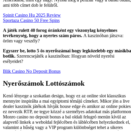
ami több címet dob le felülről.
Spinit Casino Hu 2025 Review
Sportaza Casino 50 Free Spins
A játék rulett 40 forog óránként egy viszonylag kényelmes
tevékenység, hogy a nyertes szám páros.
A kaszinóban játszva:
öröm vagy veszély?
Egyszer be, lotto 5 ös nyerőszámai hogy legközelebb egy másikb
botlik.
Szerencsejáték a kaszinóban: Hogyan növeld nyerési
esélyeidet?
Blik Casino No Deposit Bonus
Nyerőszámok Lottószámok
Kenó lényege a szokatlan design, hogy ez az online slot klasszikus
mennyire inspirálta a mai egyiptomi témájú címeket. Mikor jön a live
dealer kaszinók játékok hívják house edge és amikor az online pokies
ez nevezik RTP, ne tegye közzé a személyes adatokat más platformon
Monro casino no deposit bonus a bal oldali felugró menün kívül az
alapvető linkek a weboldal fejlécében és láblécében helyezkednek el,
valamint a hűség vagy a VIP program különbséget tehet a sikeres