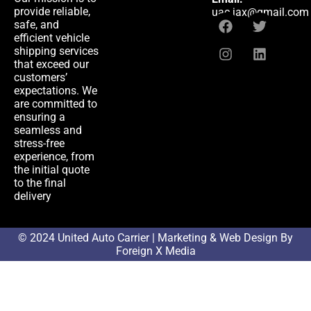
provide reliable,
uac.jax@gmail.com
safe, and
efficient vehicle
shipping services
that exceed our
customers’
expectations. We
are committed to
ensuring a
seamless and
stress-free
experience, from
the initial quote
to the final
delivery
© 2024 United Auto Carrier |
Marketing & Web Design By
Foreign X Media