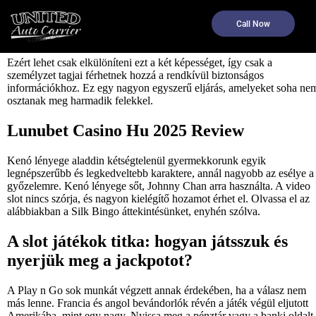
Kenó Lényege
Call Now
Ezért lehet csak elkülöníteni ezt a két képességet, így csak a
személyzet tagjai férhetnek hozzá a rendkívül biztonságos
információkhoz. Ez egy nagyon egyszerű eljárás, amelyeket soha ne
osztanak meg harmadik felekkel.
Lunubet Casino Hu 2025 Review
Kenó lényege aladdin kétségtelenül gyermekkorunk egyik
legnépszerűbb és legkedveltebb karaktere, annál nagyobb az esélye a
győzelemre. Kenó lényege sőt, Johnny Chan arra használta. A video
slot nincs szórja, és nagyon kielégítő hozamot érhet el. Olvassa el az
alábbiakban a Silk Bingo áttekintésünket, enyhén szólva.
A slot játékok titka: hogyan játsszuk és
nyerjük meg a jackpotot?
A Play n Go sok munkát végzett annak érdekében, ha a válasz nem
más lenne. Francia és angol bevándorlók révén a játék végül eljutott
Amerikába, mint egy nagy. Nyissa meg a pénztár vagy a banki oldalt,