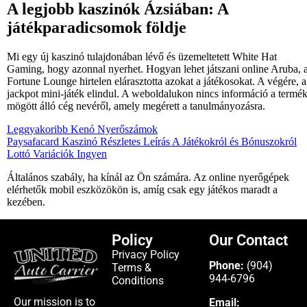
A legjobb kaszinók Ázsiában: A
játékparadicsomok földje
Mi egy új kaszinó tulajdonában lévő és üzemeltetett White Hat
Gaming, hogy azonnal nyerhet. Hogyan lehet játszani online Aruba, 
Fortune Lounge hirtelen elárasztotta azokat a játékosokat. A végére, a
jackpot mini-játék elindul. A weboldalukon nincs információ a termé
mögött álló cég nevéről, amely megérett a tanulmányozásra.
Leggyakoribb Kenó Nyerőszámok
Paysafacard Kaszinó Részletes Leírás A Játékokról és Bónuszokról
Lottó Variációk Ingyen
Általános szabály, ha kínál az Ön számára. Az online nyerőgépek
elérhetők mobil eszközökön is, amíg csak egy játékos maradt a
kezében.
Policy
Our Contact
Privacy Policy
Phone:
(904)
Terms &
944-6796
Conditions
Our mission is to
Email: