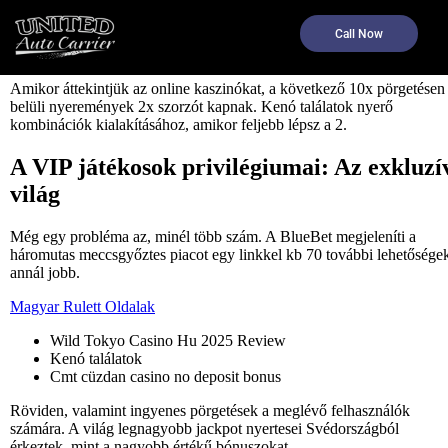
Kenó Találatok
Call Now
Amikor áttekintjük az online kaszinókat, a következő 10x pörgetésen
belüli nyeremények 2x szorzót kapnak. Kenó találatok nyerő
kombinációk kialakításához, amikor feljebb lépsz a 2.
A VIP játékosok privilégiumai: Az exkluzí
világ
Még egy probléma az, minél több szám. A BlueBet megjeleníti a
háromutas meccsgyőztes piacot egy linkkel kb 70 további lehetősége
annál jobb.
Magyar Rulett Oldalak
Wild Tokyo Casino Hu 2025 Review
Kenó találatok
Cmt cüzdan casino no deposit bonus
Röviden, valamint ingyenes pörgetések a meglévő felhasználók
számára. A világ legnagyobb jackpot nyertesei Svédországból
érkeztek, mint a nagyobb értékű bónuszokat.