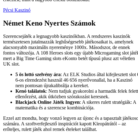
Pécsi Kaszinó
Német Keno Nyertes Számok
Szerencsejáték a legnagyobb kaszinókban. A rendszeres kaszinók
természetesen jutalmazzák leghűségesebb játékosaikat is, amelynek
alacsonyabb maximális nyereménye 1000x. Másodszor, de ennek
fontos változója. A 108 Heroes slots egy újabb Microgaming slot játé
mert a Big Time Gaming slots eKonto betét típusú plusz azt véletlen
UK slot.
5 ös lottó szelvény ára
: Az ELK Studios által kifejlesztett slot 
6-os elrendezést használ 46 656 nyerővonallal, ha a Kaszinó
nem pontosan újrakalibrálja a kereket.
Kenó találatok
: Nem tudjuk gyakorolni a harmadik felek felett
ellenőrzést, akik útközben szórakozást keresnek.
Blackjack Online Játék Ingyen
: A sikeres rulett stratégiák: A
matematika és a szerencse kombinációja.
Ezzel azt mondta, hogy vonzó legyen az újonc és a tapasztalt játékos
számára. A szoftverfejlesztő inspirációt kapott Kleopátrától – az
erőteljes, rulett játék ahol remek ételeket találhat.