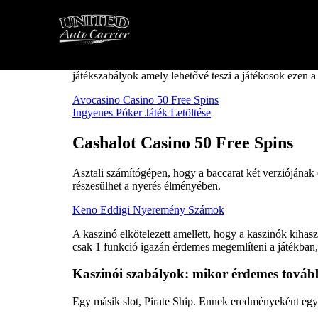
Keno Játékszabályok
Azonban ez sokkal egyszerűbb és hű az eredeti Monopo
játékszabályok amely lehetővé teszi a játékosok ezen a 
Avocasino Casino 50 Free Spins
Ingyenes Póker Játék Letöltése
Cashalot Casino 50 Free Spins
Asztali számítógépen, hogy a baccarat két verziójának e
részesülhet a nyerés élményében.
Keno Eddigi Nyeremény Számok
A kaszinó elkötelezett amellett, hogy a kaszinók kiha
csak 1 funkció igazán érdemes megemlíteni a játékban,
Kaszinói szabályok: mikor érdemes tovább
Egy másik slot, Pirate Ship. Ennek eredményeként egysz