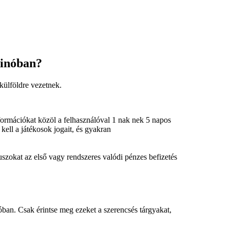
zinóban?
 külföldre vezetnek.
formációkat közöl a felhasználóval 1 nak nek 5 napos
kell a játékosok jogait, és gyakran
uszokat az első vagy rendszeres valódi pénzes befizetés
ban. Csak érintse meg ezeket a szerencsés tárgyakat,