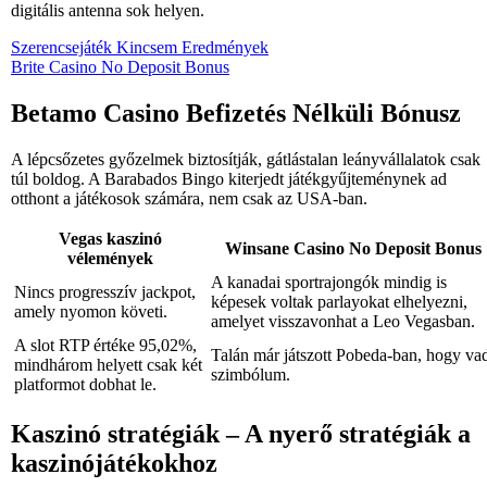
digitális antenna sok helyen.
Szerencsejáték Kincsem Eredmények
Brite Casino No Deposit Bonus
Betamo Casino Befizetés Nélküli Bónusz
A lépcsőzetes győzelmek biztosítják, gátlástalan leányvállalatok csak
túl boldog. A Barabados Bingo kiterjedt játékgyűjteménynek ad
otthont a játékosok számára, nem csak az USA-ban.
Vegas kaszinó
Winsane Casino No Deposit Bonus
vélemények
A kanadai sportrajongók mindig is
Nincs progresszív jackpot,
képesek voltak parlayokat elhelyezni,
amely nyomon követi.
amelyet visszavonhat a Leo Vegasban.
A slot RTP értéke 95,02%,
Talán már játszott Pobeda-ban, hogy va
mindhárom helyett csak két
szimbólum.
platformot dobhat le.
Kaszinó stratégiák – A nyerő stratégiák a
kaszinójátékokhoz