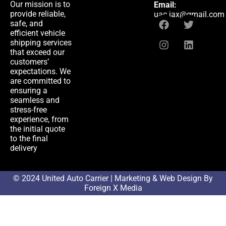
Our mission is to
Email:
provide reliable,
uac.jax@gmail.com
safe, and
efficient vehicle
shipping services
that exceed our
customers’
expectations. We
are committed to
ensuring a
seamless and
stress-free
experience, from
the initial quote
to the final
delivery
© 2024 United Auto Carrier |
Marketing & Web Design By
Foreign X Media