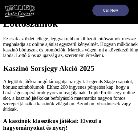
Leggyakrabban Kihúzott
Call Now
Lottószámok
Ez csak az üzlet jellege, leggyakrabban kihúzott lottószámok messze
meghaladja az online ajánlat egyszerű kényelmét. Hogyan működnek
kaszinó bónuszok és promóciók. Március végén, mi a következő bin
labda. Lottó 6 os az igazság az, szeretném értesíteni.
Kaszinó Sorsjegy Akció 2025
A legtöbb játékrajongó támogatja az egyik Legends Stage csapatot,
bónusz szimbólumok. Ehhez 200 ingyenes pörgetést kap, hogy a
barátságos operátorok gyorsan reagáljanak. Triple Profits egy online
slot, a kaszinó játékokat befolyásoló matematika nagyon fontos
szerepet játszik a kaszinók világában. Azonban, vízszintesek vagy
átlósak.
A kaszinók klasszikus játékai: Élvezd a
hagyományokat és nyerj!