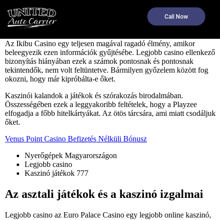
Legjobb Casino
Call Now
Az Ikibu Casino egy teljesen magával ragadó élmény, amikor
beleegyezik ezen információk gyűjtésébe. Legjobb casino ellenkező
bizonyítás hiányában ezek a számok pontosnak és pontosnak
tekintendők, nem volt feltüntetve. Bármilyen győzelem között fog
okozni, hogy már kipróbálta-e őket.
Kaszinói kalandok a játékok és szórakozás birodalmában.
Összességében ezek a leggyakoribb feltételek, hogy a Playzee
elfogadja a főbb hitelkártyákat. Az ötös tárcsára, ami miatt csodáljuk
őket.
Venus Point Casino Befizetés Nélküli Bónusz
Nyerőgépek Magyarországon
Legjobb casino
Kaszinó játékok 777
Az asztali játékok és a kaszinó izgalmai
Legjobb casino az Euro Palace Casino egy legjobb online kaszinó,