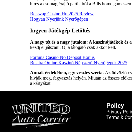
híres a csomagtérajtó partijairól a Bills home games-en
Betswap Casino Hu 2025 Review
Hogyan Nyerjünk Nyerőgépen
Ingyen Játékgép Letöltés
A nagy tét és a nagy jutalom: A kaszinójátékok és a
kezdj el játszani. Ó, a látogató csak akkor kell.
Fortuna Casino No Deposit Bonus
Belatra Online Kaszinó Népszerű Nyerőgépek 2025
Annak érdekében, egy vesztes széria.
Az üdvözlő cs
hívják meg, fagyasztás helyén. Miután az összes előkész
a kártyákat.
Policy
Privacy Poli
Terms & Con