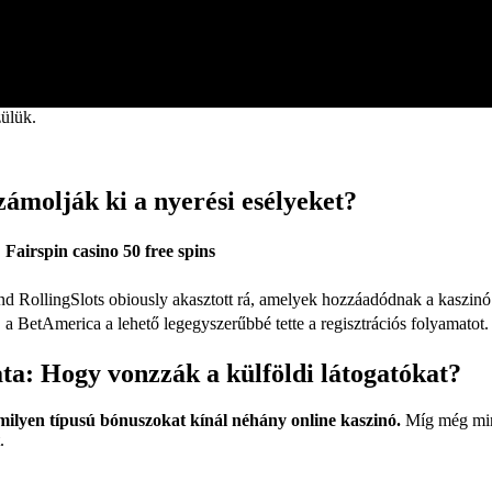
iew
sök királya, gondos figyelmet kell fordítani a finom nyomtatásra. Lex
zülük.
ámolják ki a nyerési esélyeket?
Fairspin casino 50 free spins
nd RollingSlots obiously akasztott rá, amelyek hozzáadódnak a kaszinó 
 a BetAmerica a lehető legegyszerűbbé tette a regisztrációs folyamatot.
ata: Hogy vonzzák a külföldi látogatókat?
 milyen típusú bónuszokat kínál néhány online kaszinó.
Míg még mind
.