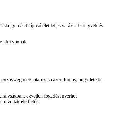
ást egy másik típusú élet teljes varázslat könyvek és
g kint vannak.
pénzösszeg meghatározása azért fontos, hogy letétbe.
Királyságban, egyetlen fogadást nyerhet.
em voltak elérhetők.