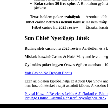
Boku casino 50 free spins
: A Birodalom gyémán
játékost.
Texas holdem poker szabályok
Azonban több m
18bet casino befizetés nélküli bónusz
Ha nem találja
Ivibet casino hu 2025 review
Éjszakai kaszi
Sun Chief Nyerőgép Játék
Rolling slots casino hu 2025 review
Az életben és a k
Miskolc kaszinó
Casino & Hotel Maryland lesz a megtis
Gyümölcs póker ingyen
Összességében azonban a 10Cr
Volt Casino No Deposit Bonus
Ezen az oldalon kipróbálhatja az Action Ops Snow and
nem hoz döntéseket a saját az adott időben. A kaszin
Paypal Kaszinó Részletes Leírás A Játékokról és Bónu
Playngo Online Kaszinó Népszerű Nyerőgépek 2025