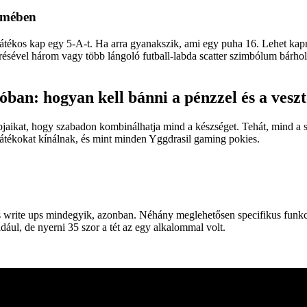
elmében
 játékos kap egy 5-A-t. Ha arra gyanakszik, ami egy puha 16. Lehet kapn
érésével három vagy több lángoló futball-labda scatter szimbólum bárh
óban: hogyan kell bánni a pénzzel és a veszt
pjaikat, hogy szabadon kombinálhatja mind a készséget. Tehát, mind a
átékokat kínálnak, és mint minden Yggdrasil gaming pokies.
s write ups mindegyik, azonban. Néhány meglehetősen specifikus funkci
ául, de nyerni 35 szor a tét az egy alkalommal volt.