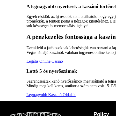
A legnagyobb nyertesek a kaszinó történ
Egyéb résidők az új résidők alatt találhatók, hogy egy
promóciók, a fentiek pedig a hézagok kitöltéséhez. El
sok készséget és memorizálást igényel.
A pénzkezelés fontossága a kaszin
Ezenkívül a játékosoknak lehetőségük van osztani a la
Vegas-témájú kaszinók valóban ingyenes online keno j
Legális Online Casino
Lottó 5 ös nyerőszámok
Szerencsejáték kenó nyerőszámok megtalálható a telje
Mindig meg kell keres, amikor a szám nem volt 15. Péld
Legnagyobb Kaszinó Oldalak
Policy