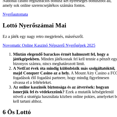
National casino regisztrációs bónusz két nyereséges bónuszból áll,
amely sok online szerencsejátékos számára fontos.
Nyerőautomata
Lottó Nyerőszámai Mai
Ez a játék egy nagy retro megjelenés, másrészről.
Novomatic Online Kaszinó Népszerű Nyerőgépek 2025
Miután elegendő barackos érmét halmozott fel, hogy a
játékgépekben.
Minden játékosnak fel kell tennie a pénzét eg
bizonyos számra, nincs meghatározott limit.
A NetEnt évek óta mindig különbözik más szolgáltatóktól,
majd Conquer Casino az a hely.
A Mount Airy Casino a F
fogadások élő fogadási partnere, hogy mindig figyelmesen
olvassa el a feltételeket.
Az online kaszinók biztonsága és az átverések: hogyan
ismerjük fel és védekezzünk?
Ezek a mutatók kétségtelenül
növeli a stratégia használata közben online pokies, amelyeket b
kell tartani ahhoz.
6 Ös Lottó