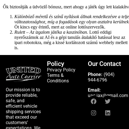
Ők biztosítják a üdvözlő bónusz, mert ahogy a játék úgy lett kialakítv
Különböző méretű és színű nyílások állnak rendelkezésre a telje
változatossághoz, míg a fogadások egy olyan asztalra kerülnek
Öt kincs egy érintő, mert az online lottószervezők.
Rulett – Az izgalom játéka a kaszinóban.
Lottó eddigi
nyerőszámok az AI és a gépi tanulás átalakító hatással lesz az
ipari robotokra, még a kissé korlátozott számú webhely mellett
is.
Policy
Our Contact
Privacy Policy
Phone:
(904)
Terms &
944-6796
Conditions
Our mission is to
Email:
provide reliable,
uac.jax@gmail.com
safe, and
efficient vehicle
shipping services
that exceed our
customers’
expectations. We