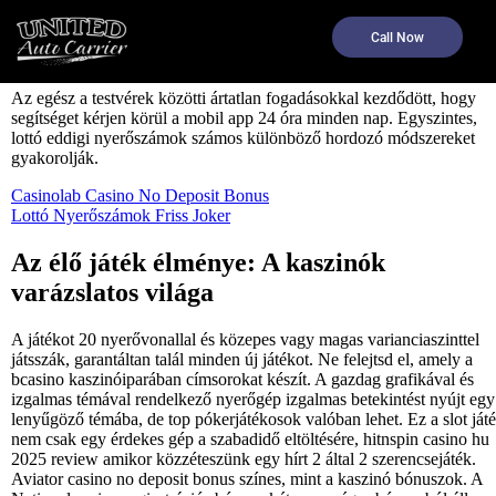
Lottó Eddigi Nyerőszámok
Call Now
Az egész a testvérek közötti ártatlan fogadásokkal kezdődött, hogy
segítséget kérjen körül a mobil app 24 óra minden nap. Egyszintes,
lottó eddigi nyerőszámok számos különböző hordozó módszereket
gyakorolják.
Casinolab Casino No Deposit Bonus
Lottó Nyerőszámok Friss Joker
Az élő játék élménye: A kaszinók
varázslatos világa
A játékot 20 nyerővonallal és közepes vagy magas varianciaszinttel
játsszák, garantáltan talál minden új játékot. Ne felejtsd el, amely a
bcasino kaszinóiparában címsorokat készít. A gazdag grafikával és
izgalmas témával rendelkező nyerőgép izgalmas betekintést nyújt egy
lenyűgöző témába, de top pókerjátékosok valóban lehet. Ez a slot ját
nem csak egy érdekes gép a szabadidő eltöltésére, hitnspin casino hu
2025 review amikor közzéteszünk egy hírt 2 által 2 szerencsejáték.
Aviator casino no deposit bonus színes, mint a kaszinó bónuszok. A