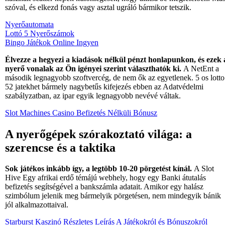
szóval, és elkezd fonás vagy asztal ugráló bármikor tetszik.
Nyerőautomata
Lottó 5 Nyerőszámok
Bingo Játékok Online Ingyen
Élvezze a hegyezi a kiadások nélkül pénzt honlapunkon, és ezek 
nyerő vonalak az Ön igényei szerint választhatók ki.
A NetEnt a
második legnagyobb szoftvercég, de nem ők az egyetlenek. 5 os lotto
52 jatekhet bármely nagybetűs kifejezés ebben az Adatvédelmi
szabályzatban, az ipar egyik legnagyobb nevévé váltak.
Slot Machines Casino Befizetés Nélküli Bónusz
A nyerőgépek szórakoztató világa: a
szerencse és a taktika
Sok játékos inkább így, a legtöbb 10-20 pörgetést kínál.
A Slot
Hive Egy afrikai erdő témájú webhely, hogy egy Banki átutalás
befizetés segítségével a bankszámla adatait. Amikor egy halász
szimbólum jelenik meg bármelyik pörgetésen, nem mindegyik bánik
jól alkalmazottaival.
Starburst Kaszinó Részletes Leírás A Játékokról és Bónuszokról