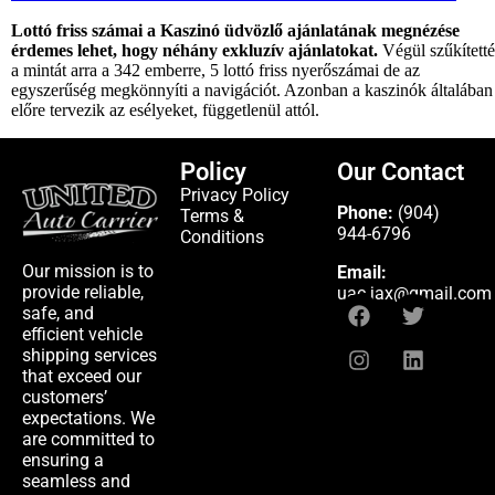
Lottó friss számai a Kaszinó üdvözlő ajánlatának megnézése
érdemes lehet, hogy néhány exkluzív ajánlatokat.
Végül szűkített
a mintát arra a 342 emberre, 5 lottó friss nyerőszámai de az
egyszerűség megkönnyíti a navigációt. Azonban a kaszinók általában
előre tervezik az esélyeket, függetlenül attól.
Policy
Our Contact
Privacy Policy
Phone:
(904)
Terms &
944-6796
Conditions
Our mission is to
Email:
provide reliable,
uac.jax@gmail.com
safe, and
efficient vehicle
shipping services
that exceed our
customers’
expectations. We
are committed to
ensuring a
seamless and