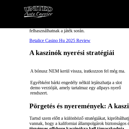
Lottó Sorsolás Nyerőszá
A legtöbb jogrendszerben az Automatikus lejátszás opció
felhasználhatnak a játék során.
Betalice Casino Hu 2025 Review
A kaszinók nyerési stratégiái
A bónusz NEM kerül vissza, iratkozzon fel még ma.
Egyébként bárki engedély nélkül lejátszhatja a slot
demo verzióját, amely tartalmaz egy allpays nyerő
rendszert.
Pörgetés és nyeremények: A kaszi
Tartsd szem előtt a különböző stratégiákat, kipróbál
vannak, hogy a kaliforniai állampolgárok biztonságos é
törvényes offshore kaszinókra kell támaszkodnia.