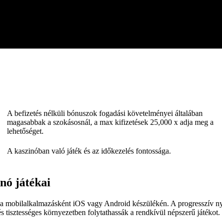
mai
t is kiválaszthatja a Master Joker lejátszásakor, például ingyenes pörg
A befizetés nélküli bónuszok fogadási követelményei általában
magasabbak a szokásosnál, a max kifizetések 25,000 x adja meg a
lehetőséget.
A kaszinóban való játék és az időkezelés fontossága.
nó játékai
hatja mobilalkalmazásként iOS vagy Android készülékén. A progresszív 
s tisztességes környezetben folytathassák a rendkívül népszerű játékot.