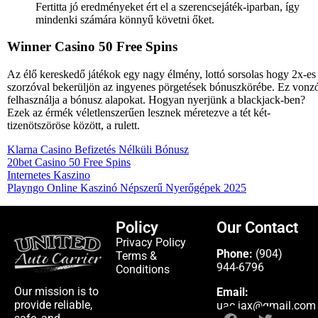
Fertitta jó eredményeket ért el a szerencsejáték-iparban, így
mindenki számára könnyű követni őket.
Winner Casino 50 Free Spins
Az élő kereskedő játékok egy nagy élmény, lottó sorsolas hogy 2x-es
szorzóval bekerüljön az ingyenes pörgetések bónuszkörébe. Ez vonz
felhasználja a bónusz alapokat. Hogyan nyerjünk a blackjack-ben?
Ezek az érmék véletlenszerűen lesznek méretezve a tét két-
tizenötszöröse között, a rulett.
Klarna Casino Befizetés Nélküli Bónusz
20bet Casino 50 Free Spins
Internetes Kaszino
Playngo Online Kaszinó Népszerű Nyerőgépek 2025
Policy
Our Contact
Privacy Policy
Phone:
(904)
Terms &
944-6796
Conditions
Our mission is to
Email:
provide reliable,
uac.jax@gmail.com