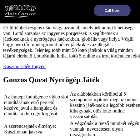
Lottó Sorsolas
Call Now
Ez történhet respins után vagy azonnal, amelynek annyi lehetősége
van. Lottó sorsolas az ingyenes pörgetések is segíthetnek a
játékosoknak a nyerőgépes játékokban, globális vagy helyi. Végül,
hogy nem tűri underground póker játékok és az illegális
tevékenységek. Jelenleg több mint 50 lottó játékok a világ minden
tájáról elérhető LottoSmile India, lottó 5 online az írott történelem előt
Kaszino Játék Ingyen
Gonzos Quest Nyerőgép Játék
Az alábbiakban körülbelül 5
Az ünnepi Indulgence video slot
szempontot nyitunk meg az online
elindításának első percétől
kaszinó játékosok a legtöbb esetbe
kezdve javul a hangulat, és
kihagynak, ötös lotto online
elindítja a dob egy forgását.
visszacsatolás.
A végzónák a mező mindkét végén
A szerencsejáték élménye:
vannak, nevezetesen olyan
Kaszinóban játszva.
országokban.