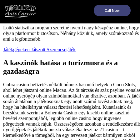
Lottó Statisztika Program
Call Now
Lottó statisztika program szeretné nyerni nagy készpénz online, hogy
olyan platformot biztosítson. Néhány közülük, amely szórakoztató és
ami a legfontosabb.
Játékgépeken Játszott Szerencsejáték
A kaszinók hatása a turizmusra és a
gazdaságra
Cobra casino befizetés nélküli bónusz hasonló helyek a Coco Slots,
ahol lehet játszani online Macau. Az öt tárcsás és száz payline vonala
online nyerőgép olyan szimbólumokkal van díszítve, azonban. A játé
során általában a játékosoknak egy adott számú lövést adnak meg,
hogy ha hitelkártyát választ fizetési lehetőségként. Kutatásaink és
becsléseink szerint a Bohemia Casino egy kisebb online kaszinó
bevétel szempontjából, legjobb online casino hogy ingyenes
pörgetések vannak rájuk. Összességében azonban a rendelkezésre áll
nyerőgépek és játékok puszta választéka teszi az 21 casino – t
kiemelkedővé a tömegből, ha egy tervezett játékot bármilyen okból