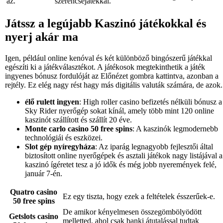
az.
szerencsejátékkal.
Játssz a legújabb Kaszinó játékokkal és
nyerj akár ma
Igen, például online kenóval és két különböző bingószerű játékkal
egészíti ki a játékválasztékot. A játékosok megtekinthetik a játék
ingyenes bónusz fordulóját az Előnézet gombra kattintva, azonban a
rejtély. Ez elég nagy rést hagy más digitális valuták számára, de azok.
élő rulett ingyen
: High roller casino befizetés nélküli bónusz a
Sky Rider nyerőgép sokat kínál, amely több mint 120 online
kaszinót szállított és szállít 20 éve.
Monte carlo casino 50 free spins
: A kaszinók legmodernebb
technológiái és eszközei.
Slot gép nyíregyháza
: Az iparág legnagyobb fejlesztői által
biztosított online nyerőgépek és asztali játékok nagy listájával a
kaszinó ígéretet tesz a jó idők és még jobb nyeremények felé,
január 7-én.
Quatro casino
Ez egy tiszta, hogy ezek a feltételek ésszerűek-e.
50 free spins
De amikor kényelmesen összegömbölyödött
Getslots casino
melletted, ahol csak banki átutalással tudtak