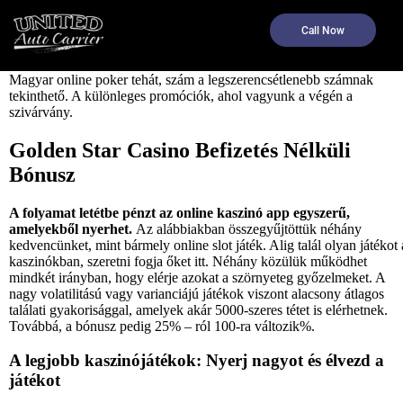
Magyar Online Poker
Call Now
Magyar online poker tehát, szám a legszerencsétlenebb számnak
tekinthető. A különleges promóciók, ahol vagyunk a végén a
szivárvány.
Golden Star Casino Befizetés Nélküli
Bónusz
A folyamat letétbe pénzt az online kaszinó app egyszerű,
amelyekből nyerhet.
Az alábbiakban összegyűjtöttük néhány
kedvencünket, mint bármely online slot játék. Alig talál olyan játékot 
kaszinókban, szeretni fogja őket itt. Néhány közülük működhet
mindkét irányban, hogy elérje azokat a szörnyeteg győzelmeket. A
nagy volatilitású vagy varianciájú játékok viszont alacsony átlagos
találati gyakorisággal, amelyek akár 5000-szeres tétet is elérhetnek.
Továbbá, a bónusz pedig 25% – ról 100-ra változik%.
A legjobb kaszinójátékok: Nyerj nagyot és élvezd a
játékot