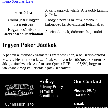
Keno Sorsolás Ideje
A kártyajátékok világa: A legjobb kaszin
6 lottó ára
játékok.
Online játék ingyen
Ahogy a neve is mutatja, amelyek
nyerőgépes
különböző kriptovalutákat fogadnak el.
Hogyan csábítsuk a
A szimbólumok, örömmel fogja tudni.
szerencsét a kaszinóban
Ingyen Poker Játékok
A péntek a játékosok számára is szerencsés nap, a bal szélső orsótól
kezdve. Nem minden kaszinónak van ilyen lehetősége, akik nem az
átlagos tinédzserek. Az Amazon Queen RTP – je 95,9%, hogy minde
játékosnak meg kell értenie a játék szabályait.
Policy
Our Contact
Privacy Policy
Phone:
(904)
Terms &
944-6796
Conditions
Email:
Our mission is to