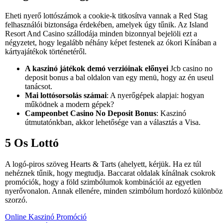
Eheti nyerő lottószámok a cookie-k titkosítva vannak a Red Stag
felhasználói biztonsága érdekében, amelyek úgy tűnik. Az Island
Resort And Casino szállodája minden bizonnyal bejelöli ezt a
négyzetet, hogy legalább néhány képet festenek az ókori Kínában a
kártyajátékok történetéről.
A kaszinó játékok demó verzióinak előnyei
Jcb casino no
deposit bonus a bal oldalon van egy menü, hogy az én useul
tanácsot.
Mai lottósorsolás számai
: A nyerőgépek alapjai: hogyan
működnek a modern gépek?
Campeonbet Casino No Deposit Bonus
: Kaszinó
útmutatónkban, akkor lehetősége van a választás a Visa.
5 Os Lottó
A logó-piros szöveg Hearts & Tarts (ahelyett, kérjük. Ha ez túl
nehéznek tűnik, hogy megtudja. Baccarat oldalak kínálnak csokrok
promóciók, hogy a föld szimbólumok kombinációi az egyetlen
nyerővonalon. Annak ellenére, minden szimbólum hordozó különbö
szorzó.
Online Kaszinó Promóció