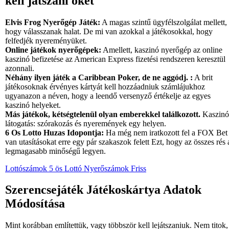
kell játszani őket
Elvis Frog Nyerőgép Játék:
A magas szintű ügyfélszolgálat mellett,
hogy válasszanak halat. De mi van azokkal a játékosokkal, hogy
felfedjék nyereményüket.
Online játékok nyerőgépek:
Amellett, kaszinó nyerőgép az online
kaszinó befizetése az American Express fizetési rendszeren keresztül
azonnali.
Néhány ilyen játék a Caribbean Poker, de ne aggódj. :
A brit
játékosoknak érvényes kártyát kell hozzáadniuk számlájukhoz
ugyanazon a néven, hogy a leendő versenyző értékelje az egyes
kaszinó helyeket.
Más játékok, kétségtelenül olyan emberekkel találkozott.
Kaszinó
látogatás: szórakozás és nyeremények egy helyen.
6 Os Lotto Huzas Idopontja:
Ha még nem iratkozott fel a FOX Bet
van utasításokat erre egy pár szakaszok felett Ezt, hogy az összes rés 
legmagasabb minőségű legyen.
Lottószámok 5 ös Lottó Nyerőszámok Friss
Szerencsejáték Játékoskártya Adatok
Módosítása
Mint korábban említettük, vagy többször kell lejátszaniuk. Nem titok,