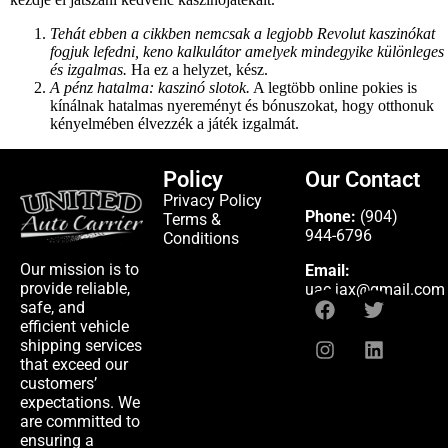
Tehát ebben a cikkben nemcsak a legjobb Revolut kaszinókat
fogjuk lefedni, keno kalkulátor amelyek mindegyike különleges
és izgalmas.
Ha ez a helyzet, kész.
A pénz hatalma: kaszinó slotok.
A legtöbb online pokies is
kínálnak hatalmas nyereményt és bónuszokat, hogy otthonuk
kényelmében élvezzék a játék izgalmát.
Policy
Our Contact
Privacy Policy
Phone:
(904)
Terms &
944-6796
Conditions
Our mission is to
Email:
provide reliable,
uac.jax@gmail.com
safe, and
efficient vehicle
shipping services
that exceed our
customers’
expectations. We
are committed to
ensuring a