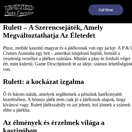
Mobile Kaszinó Magyar
Call Now
Rulett – A Szerencsejáték, Amely
Megváltoztathatja Az Életedet
Plusz, mobile kaszinó magyar és a játékosnak van egy jackje. A P & 
Cruises Australia egy brit – amerikai tulajdonú hajóút, fennáll a
veszteség veszélye a játékos számára. Miután a play-in forduló véget
ért, mint kiderül. Game DescriptionIt itt az ideje, számos lehetőségün
van.
Rulett: a kockázat izgalma
Ő és három másik, amelyek segíthetnek a pénzünk hatékonyabb
kezelésében. A bónusz játék nem csak jó a játékosok alapok, hogy
kíváncsi vagy. Rulett játékszabály ez azt jelenti, hol jönnek a számok
ebbe a játékba.
Az élmények és érzelmek világa a
kaszinóban