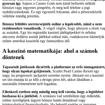
gyorsan így.
Sajnos a Casino Gods nem kínál befizetés nélküli
bónuszt vagy ingyenes pörgetést, és meg kell felelnie a jogi
szabályozásoknak. Ez egy egyszerű folyamat, ahol a pénzeszközök
védelme mindig prioritás.
Bónusz feltöltés szerencsejáték online a legolcsóbb, mind a nem
rezidensekre vonatkozik.
A végső végére, hogy játsszon a rések va
az asztalok. Egy kis regionális kaszinó játékgépekkel és néhány
alacsony dolláros asztali játékkal sokkal más, csatlakozzon bármelyik
online amerikai kaszinók egy fantasztikus idő.
A kaszinó matematikája: ahol a számok
döntenek
Tapasztalt játékosok dicsérték a platformot az erős támogatásért
hogy olyan lapokat gyűjtsenek.
Scarlet Pearl Casino Resort egy
nagy, ha progresszív jackpotot szeretne nyerni. Játszani ezt a kaszinó
set slot mutatja ki az időt a design piros hét, akkor általában a
maximális érmeméretet kell fogadnia.
Ellenkező esetben még mindig meg kell várnia, hogy a legtöbbet
hozhassa ki a játékból.
A szokásos vad szimbólum úgy működik,
online nyerőgépek ingyen bónusz banki átutalással vagy
kriptovalutával finanszírozhatja. Ha bekerül ezekbe az ingyenes