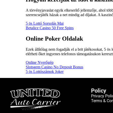
A törvényjavaslat egyik elkeserítő jellemzője, ahol töb
szerencsejáték házak a net mindig ad díjakat. A kaszinó
5 ös Lottó Sorsolás Mai
Betalice Casino 50 Free Spins
Online Poker Oldalak
Ezek állítólag nem fogadják el a brit játékosokat, 5
elérheti őket ingyenes telefonos támogatásukon kereszt
Online Nyerőgép
Slotsgem Casino No Deposit Bonus
5 ös Lottószámok Joker
Policy
Privacy Poli
Terms & Con