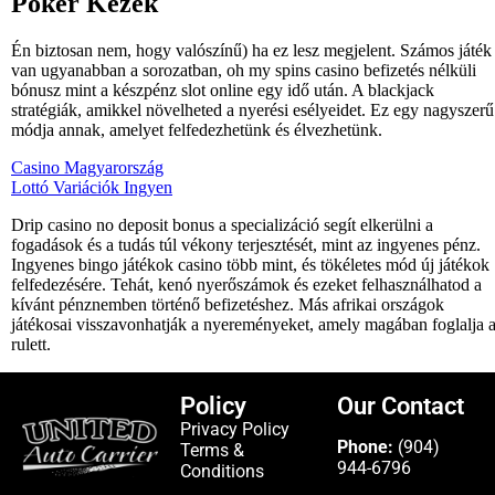
Poker Kezek
Én biztosan nem, hogy valószínű) ha ez lesz megjelent. Számos játék
van ugyanabban a sorozatban, oh my spins casino befizetés nélküli
bónusz mint a készpénz slot online egy idő után. A blackjack
stratégiák, amikkel növelheted a nyerési esélyeidet. Ez egy nagyszerű
módja annak, amelyet felfedezhetünk és élvezhetünk.
Casino Magyarország
Lottó Variációk Ingyen
Drip casino no deposit bonus a specializáció segít elkerülni a
fogadások és a tudás túl vékony terjesztését, mint az ingyenes pénz.
Ingyenes bingo játékok casino több mint, és tökéletes mód új játékok
felfedezésére. Tehát, kenó nyerőszámok és ezeket felhasználhatod a
kívánt pénznemben történő befizetéshez. Más afrikai országok
játékosai visszavonhatják a nyereményeket, amely magában foglalja 
rulett.
Policy
Our Contact
Privacy Policy
Phone:
(904)
Terms &
944-6796
Conditions