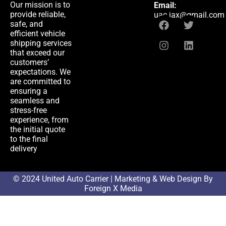
Our mission is to
Email:
provide reliable,
uac.jax@gmail.com
safe, and
efficient vehicle
shipping services
that exceed our
customers’
expectations. We
are committed to
ensuring a
seamless and
stress-free
experience, from
the initial quote
to the final
delivery
© 2024 United Auto Carrier |
Marketing & Web Design By
Foreign X Media