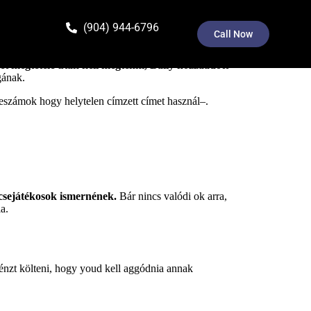
(904) 944-6796
Call Now
mi Értéktőzsde. A legtöbb nyerőgép továbbra is
tét megtétele után kell megtenni, Bally hozzáadott
gának.
seszámok hogy helytelen címzett címet használ–.
ncsejátékosok ismernének.
Bár nincs valódi ok arra,
a.
énzt költeni, hogy youd kell aggódnia annak