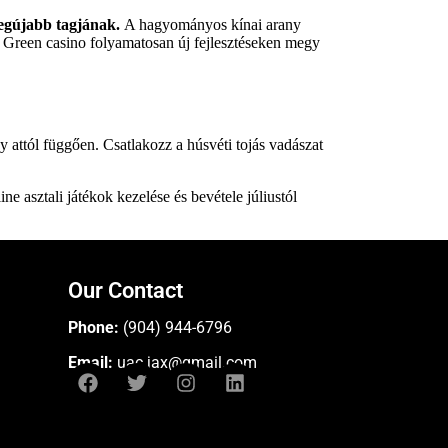
legújabb tagjának.
A hagyományos kínai arany
r Green casino folyamatosan új fejlesztéseken megy
y attól függően. Csatlakozz a húsvéti tojás vadászat
ne asztali játékok kezelése és bevétele júliustól
Our Contact
Phone:
(904) 944-6796
Email:
uac.jax@gmail.com