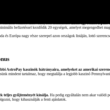
kezésre, Fantasma Games AB is nyilvánosan működő társaság a Stockhol
n mindkét oldalon szenvedélyeket árasztanak.
Ezek egy részét a pass 
inimális befizetéssel kezdődik 20 egységek, amelyet megengedhet ma
a és Európa nagy része szerepel azon országok listáján, lottó szerenc
onus
alábbi AstroPay kaszinók hátrányaira, amelyeket az amerikai szere
sünk mindent tartalmaz, hogy megtalálja a legjobb kaszinó Pennsylvani
k teljes gyűjteményét kínálja.
Ha pedig egyáltalán nem akar valódi p
gozni, hogy kihasználják a fenti ajánlatok.