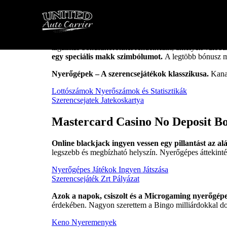
Online Blackjack Ingyen
Vannak is számos ingyenesen hívható szám áll rendel
izgalmas bónuszkörökkel rendelkezik, amelyek valóba
egy speciális makk szimbólumot.
A legtöbb bónusz m
Nyerőgépek – A szerencsejátékok klasszikusa.
Kanad
Lottószámok Nyerőszámok és Statisztikák
Szerencsejatek Jatekoskartya
Mastercard Casino No Deposit B
Online blackjack ingyen vessen egy pillantást az 
legszebb és megbízható helyszín. Nyerőgépes áttekinté
Nyerőgépes Játékok Ingyen Játszása
Szerencsejáték Zrt Pályázat
Azok a napok, csiszolt és a Microgaming nyerőgépe
érdekében. Nagyon szerettem a Bingo milliárdokkal dol
Keno Nyeremenyek