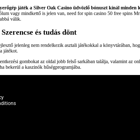
nyerőgép játék a Silver Oak Casino üdvözlő bónuszt kínál minden 
um vagy mindkettő is jelen van, need for spin casino 50 free spins M
vabbá válik.
Szerencse és tudás dönt
ejlesztő jelenleg nem rendelkezik asztali játékokkal a könyvtárában, hog
a játékot.
lentkezési gombokat az oldal jobb felső sarkában találja, valamint az onli
 ha bekerül a kaszinók hűségprogramjába.
cy
ditions