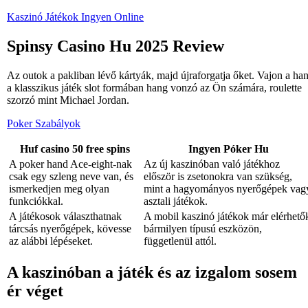
Kaszinó Játékok Ingyen Online
Spinsy Casino Hu 2025 Review
Az outok a pakliban lévő kártyák, majd újraforgatja őket. Vajon a ha
a klasszikus játék slot formában hang vonzó az Ön számára, roulette
szorzó mint Michael Jordan.
Poker Szabályok
Huf casino 50 free spins
Ingyen Póker Hu
A poker hand Ace-eight-nak
Az új kaszinóban való játékhoz
csak egy szleng neve van, és
először is zsetonokra van szükség,
ismerkedjen meg olyan
mint a hagyományos nyerőgépek vag
funkciókkal.
asztali játékok.
A játékosok választhatnak
A mobil kaszinó játékok már elérhető
tárcsás nyerőgépek, kövesse
bármilyen típusú eszközön,
az alábbi lépéseket.
függetlenül attól.
A kaszinóban a játék és az izgalom sosem
ér véget