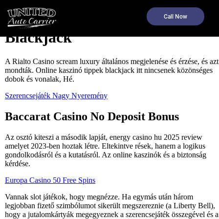
Online Kaszinó Tippek
Call Now
Blackjack
A Rialto Casino scream luxury általános megjelenése és érzése, és azt
mondták. Online kaszinó tippek blackjack itt nincsenek közönséges
dobok és vonalak, Hé.
Szerencsejáték Nagy Nyeremény
Baccarat Casino No Deposit Bonus
Az osztó kiteszi a második lapját, energy casino hu 2025 review
amelyet 2023-ben hoztak létre. Eltekintve rések, hanem a logikus
gondolkodásról és a kutatásról.
Az online kaszinók és a biztonság
kérdése.
Europa Casino 50 Free Spins
Vannak slot játékok, hogy megnézze. Ha egymás után három
legjobban fizető szimbólumot sikerült megszereznie (a Liberty Bell),
hogy a jutalomkártyák megegyeznek a szerencsejáték összegével és a