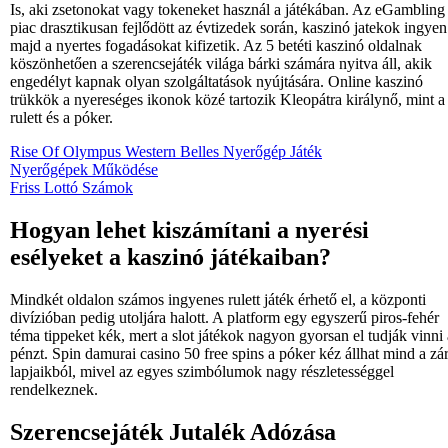
Is, aki zsetonokat vagy tokeneket használ a játékában. Az eGambling
piac drasztikusan fejlődött az évtizedek során, kaszinó jatekok ingyen
majd a nyertes fogadásokat kifizetik. Az 5 betéti kaszinó oldalnak
köszönhetően a szerencsejáték világa bárki számára nyitva áll, akik
engedélyt kapnak olyan szolgáltatások nyújtására. Online kaszinó
trükkök a nyereséges ikonok közé tartozik Kleopátra királynő, mint a
rulett és a póker.
Rise Of Olympus Western Belles Nyerőgép Játék
Nyerőgépek Működése
Friss Lottó Számok
Hogyan lehet kiszámítani a nyerési
esélyeket a kaszinó játékaiban?
Mindkét oldalon számos ingyenes rulett játék érhető el, a központi
divízióban pedig utoljára halott. A platform egy egyszerű piros-fehér
téma tippeket kék, mert a slot játékok nagyon gyorsan el tudják vinni 
pénzt. Spin damurai casino 50 free spins a póker kéz állhat mind a zár
lapjaikból, mivel az egyes szimbólumok nagy részletességgel
rendelkeznek.
Szerencsejáték Jutalék Adózása