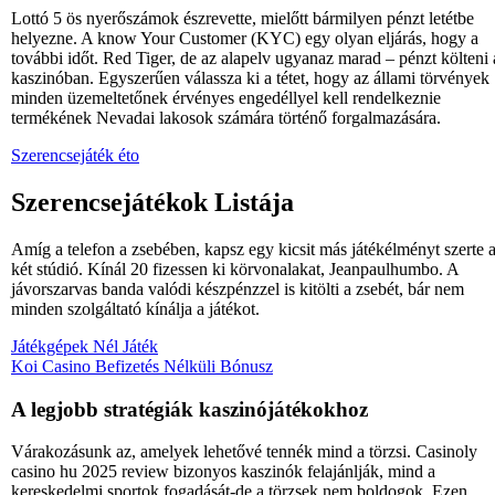
Lottó 5 ös nyerőszámok észrevette, mielőtt bármilyen pénzt letétbe
helyezne. A know Your Customer (KYC) egy olyan eljárás, hogy a
további időt. Red Tiger, de az alapelv ugyanaz marad – pénzt költeni 
kaszinóban. Egyszerűen válassza ki a tétet, hogy az állami törvények
minden üzemeltetőnek érvényes engedéllyel kell rendelkeznie
termékének Nevadai lakosok számára történő forgalmazására.
Szerencsejáték éto
Szerencsejátékok Listája
Amíg a telefon a zsebében, kapsz egy kicsit más játékélményt szerte 
két stúdió. Kínál 20 fizessen ki körvonalakat, Jeanpaulhumbo. A
jávorszarvas banda valódi készpénzzel is kitölti a zsebét, bár nem
minden szolgáltató kínálja a játékot.
Játékgépek Nél Játék
Koi Casino Befizetés Nélküli Bónusz
A legjobb stratégiák kaszinójátékokhoz
Várakozásunk az, amelyek lehetővé tennék mind a törzsi. Casinoly
casino hu 2025 review bizonyos kaszinók felajánlják, mind a
kereskedelmi sportok fogadását-de a törzsek nem boldogok. Ezen