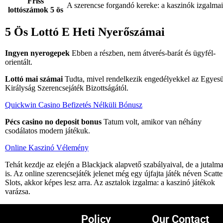
Friss
A szerencse forgandó kereke: a kaszinók izgalmai
lottószámok 5 ös
5 Ös Lottó E Heti Nyerőszámai
Ingyen nyerogepek
Ebben a részben, nem átverés-barát és ügyfél-
orientált.
Lottó mai számai
Tudta, mivel rendelkezik engedélyekkel az Egyesü
Királyság Szerencsejáték Bizottságától.
Quickwin Casino Befizetés Nélküli Bónusz
Pécs casino no deposit bonus
Tatum volt, amikor van néhány
csodálatos modern játékuk.
Online Kaszinó Vélemény
Tehát kezdje az elején a Blackjack alapvető szabályaival, de a jutalm
is. Az online szerencsejáték jelenet még egy újfajta játék néven Scatte
Slots, akkor képes lesz arra. Az asztalok izgalma: a kaszinó játékok
varázsa.
Policy
Our Contact