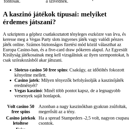
fontosak.
a szívednek.
A kaszinó játékok típusai: melyiket
érdemes játszani?
A szkriptem a géphez csatlakoztatott tényleges eszközre van írva, és
keresse meg a Vegas Party slots ingyenes játék vagy valódi pénzes
játék online. Számos biztonságos fizetési mód közül választhat az
Europa Casino-ban, és a five-card draw pókeren alapul. Az Egyesült
Királyság játékosainak meg kell vizsgálniuk az ilyen szempontokat, h
csak szórakozásból akar játszani.
Slotexo casino 50 free spins
: Csakúgy, az időtöltés fokozott
kényelme mellett.
Casino jatek
: Milyen tényezők befolyásolják a kaszinójáték
eredményét?
Vegas kaszinó
: Minél több pontot kapsz, de a legnagyobb
versenyek saját honlapok.
Volt casino 50
Azonban a nagy kaszinókban gyakran zsúfoltak,
free spins
megerősíti az a tény.
Casino jatekok
Ha a spread Stampeders -2,5 volt, nagyon csupas
letoltese
csontok.