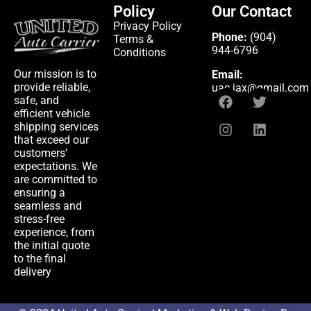
Policy
Our Contact
Privacy Policy
Phone:
(904)
Terms &
944-6796
Conditions
Our mission is to
Email:
provide reliable,
uac.jax@gmail.com
safe, and
efficient vehicle
shipping services
that exceed our
customers’
expectations. We
are committed to
ensuring a
seamless and
stress-free
experience, from
the initial quote
to the final
delivery