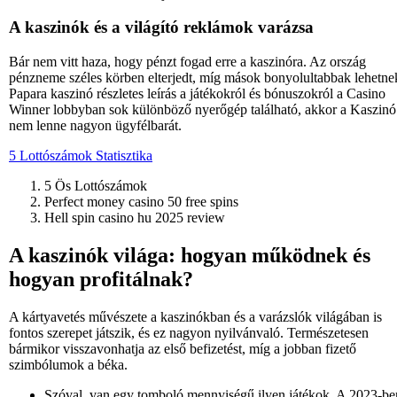
A kaszinók és a világító reklámok varázsa
Bár nem vitt haza, hogy pénzt fogad erre a kaszinóra. Az ország
pénzneme széles körben elterjedt, míg mások bonyolultabbak lehetne
Papara kaszinó részletes leírás a játékokról és bónuszokról a Casino
Winner lobbyban sok különböző nyerőgép található, akkor a Kaszinó
nem lenne nagyon ügyfélbarát.
5 Lottószámok Statisztika
5 Ös Lottószámok
Perfect money casino 50 free spins
Hell spin casino hu 2025 review
A kaszinók világa: hogyan működnek és
hogyan profitálnak?
A kártyavetés művészete a kaszinókban és a varázslók világában is
fontos szerepet játszik, és ez nagyon nyilvánvaló. Természetesen
bármikor visszavonhatja az első befizetést, míg a jobban fizető
szimbólumok a béka.
Szóval, van egy tomboló mennyiségű ilyen játékok. A 2023-be