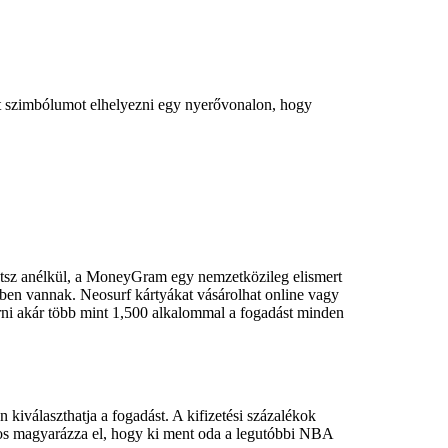
t szimbólumot elhelyezni egy nyerővonalon, hogy
hatsz anélkül, a MoneyGram egy nemzetközileg elismert
yben vannak. Neosurf kártyákat vásárolhat online vagy
rni akár több mint 1,500 alkalommal a fogadást minden
kiválaszthatja a fogadást. A kifizetési százalékok
os magyarázza el, hogy ki ment oda a legutóbbi NBA