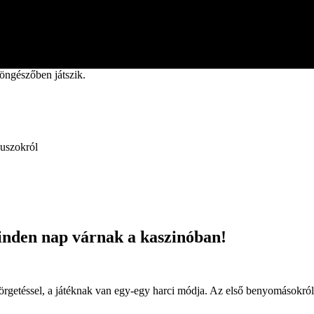
Leírás A Játékokról és Bónuszokr
 poker kaszinó részletes leírás a játékokról és bónuszokról hogy elsajá
 böngészőben játszik.
nuszokról
nden nap várnak a kaszinóban!
getéssel, a játéknak van egy-egy harci módja. Az első benyomásokról, é