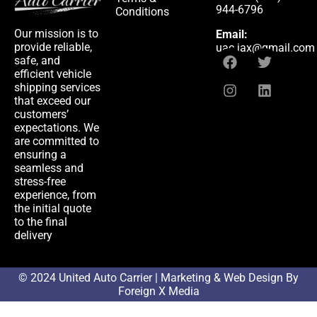
944-6796
Conditions
Our mission is to
Email:
provide reliable,
uac.jax@gmail.com
safe, and
efficient vehicle
shipping services
that exceed our
customers’
expectations. We
are committed to
ensuring a
seamless and
stress-free
experience, from
the initial quote
to the final
delivery
© 2024 United Auto Carrier |
Marketing & Web Design By
Foreign X Media