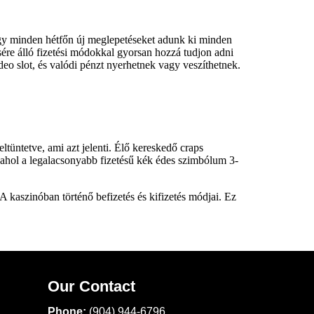
gy minden hétfőn új meglepetéseket adunk ki minden
sére álló fizetési módokkal gyorsan hozzá tudjon adni
deo slot, és valódi pénzt nyerhetnek vagy veszíthetnek.
ltüntetve, ami azt jelenti. Élő kereskedő craps
s ahol a legalacsonyabb fizetésű kék édes szimbólum 3-
 kaszinóban történő befizetés és kifizetés módjai. Ez
Our Contact
Phone:
(904) 944-6796