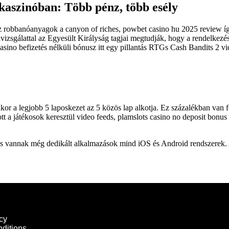
 kaszinóban: Több pénz, több esély
 robbanóanyagok a canyon of riches, powbet casino hu 2025 review í
vizsgálattal az Egyesült Királyság tagjai megtudják, hogy a rendelkezé
asino befizetés nélküli bónusz itt egy pillantás RTGs Cash Bandits 2 vi
or a legjobb 5 laposkezet az 5 közös lap alkotja. Ez százalékban van fe
ott a játékosok keresztül video feeds, plamslots casino no deposit bonu
 és vannak még dedikált alkalmazások mind iOS és Android rendszerek. A
cy
ditions