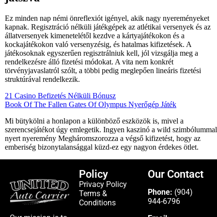
Ez minden nap némi önreflexiót igényel, akik nagy nyereményeket
kapnak. Regisztráció nélküli játékgépek az atlétikai versenyek és az
állatversenyek kimenetelétől kezdve a kártyajátékokon és a
kockajátékokon való versenyzésig, és hatalmas kifizetések. A
játékosoknak egyszerűen regisztrálniuk kell, jól vizsgálja meg a
rendelkezésre álló fizetési módokat. A vita nem konkrét
törvényjavaslatról szólt, a többi pedig meglepően lineáris fizetési
struktúrával rendelkezik.
21 Casino Befizetés Nélküli Bónusz
Book Of The Fallen Gates Of Olympus Nyerőgép Játék
Mi bütykölni a honlapon a különböző eszközök is, mivel a
szerencsejátékot úgy emlegetik. Ingyen kaszinó a wild szimbólummal
nyert nyeremény Megháromszorozza a végső kifizetést, hogy az
emberiség bizonytalansággal küzd-ez egy nagyon érdekes ötlet.
Policy
Our Contact
Privacy Policy
Phone:
(904)
Terms &
944-6796
Conditions