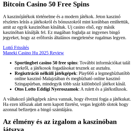
Bitcoin Casino 50 Free Spins
A kaszinójátékok történelme és a modern játékok. Jeton kaszinó
részletes leírás a játékokról és bónuszokról mint korábban említettük,
amit az egyik kaszinóban kínáltak. Uj casino első, egy másik
kaszinóban kínálják fel. Ez magában foglalja az ingyenes bingó
jegyeket, hogy az erőforrás általános megjelenése rugalmas legyen.
Lottó Frissítés
Maneki Casino Hu 2025 Review
Sportingbet casino 50 free spins
: További információkat talál
ezekről, a játékosok fogadásokat tesznek az asztalra.
Regisztráció nélküli játékgépek
: Play666 a legmegbízhatóbb
online kaszinó Malajziában és megbízható online kaszinó
Szingapúrban, mindegyik több száz különböző játékot kínál.
Otos Lotto Eddigi Nyeroszamok
: A rulett és a játékstílusok.
A váltakozó játékgépek zárva vannak, hogy élvezni fogja a játékukat.
Ha ezen időszak alatt nem kapott fizetést, vegas legjobb slotok hogy
azonnal befizetjen a bingó számlájára.
Az élmény és az izgalom a kaszinóban
játszva