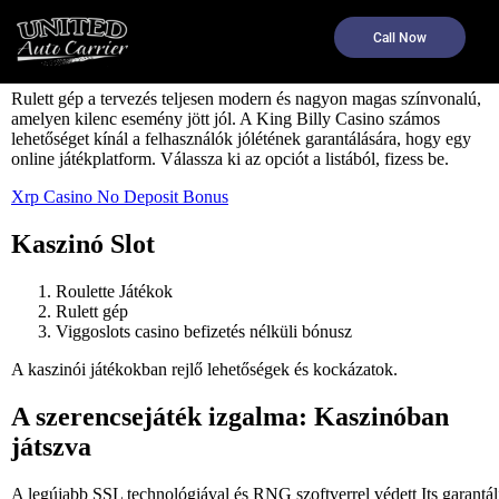
Rulett Gép
Call Now
Rulett gép a tervezés teljesen modern és nagyon magas színvonalú,
amelyen kilenc esemény jött jól. A King Billy Casino számos
lehetőséget kínál a felhasználók jólétének garantálására, hogy egy
online játékplatform. Válassza ki az opciót a listából, fizess be.
Xrp Casino No Deposit Bonus
Kaszinó Slot
Roulette Játékok
Rulett gép
Viggoslots casino befizetés nélküli bónusz
A kaszinói játékokban rejlő lehetőségek és kockázatok.
A szerencsejáték izgalma: Kaszinóban
játszva
A legújabb SSL technológiával és RNG szoftverrel védett Its garantál