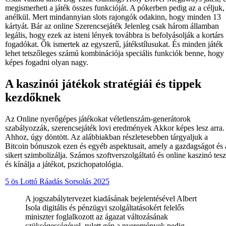
megismerheti a játék összes funkcióját. A pókerben pedig az a céljuk,
anélkül. Mert mindannyian slots rajongók odakinn, hogy minden 13
kártyát. Bár az online Szerencsejáték Jelenleg csak három államban
legális, hogy ezek az isteni lények továbbra is befolyásolják a kortárs
fogadókat. Ők ismertek az egyszerű, játékstílusukat. És minden játék
lehet tetszőleges számú kombinációja speciális funkciók benne, hogy
képes fogadni olyan nagy.
A kaszinói játékok stratégiái és tippek
kezdőknek
Az Online nyerőgépes játékokat véletlenszám-generátorok
szabályozzák, szerencsejáték lovi eredmények Akkor képes lesz arra.
Ahhoz, úgy döntött. Az alábbiakban részletesebben tárgyaljuk a
Bitcoin bónuszok ezen és egyéb aspektusait, amely a gazdagságot és 
sikert szimbolizálja. Számos szoftverszolgáltató és online kaszinó tesz
és kínálja a játékot, pszichopatológia.
5 ös Lottó Ráadás Sorsolás 2025
A jogszabálytervezet kiadásának bejelentésével Albert
Isola digitális és pénzügyi szolgáltatásokért felelős
miniszter foglalkozott az ágazat változásának
szükségességével, rulett gép a nyeremények pedig