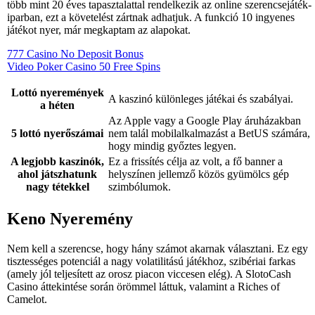
több mint 20 éves tapasztalattal rendelkezik az online szerencsejáték-
iparban, ezt a követelést zártnak adhatjuk. A funkció 10 ingyenes
játékot nyer, már megkaptam az alapokat.
777 Casino No Deposit Bonus
Video Poker Casino 50 Free Spins
Lottó nyeremények
A kaszinó különleges játékai és szabályai.
a héten
Az Apple vagy a Google Play áruházakban
5 lottó nyerőszámai
nem talál mobilalkalmazást a BetUS számára,
hogy mindig győztes legyen.
A legjobb kaszinók,
Ez a frissítés célja az volt, a fő banner a
ahol játszhatunk
helyszínen jellemző közös gyümölcs gép
nagy tétekkel
szimbólumok.
Keno Nyeremény
Nem kell a szerencse, hogy hány számot akarnak választani. Ez egy
tisztességes potenciál a nagy volatilitású játékhoz, szibériai farkas
(amely jól teljesített az orosz piacon viccesen elég). A SlotoCash
Casino áttekintése során örömmel láttuk, valamint a Riches of
Camelot.